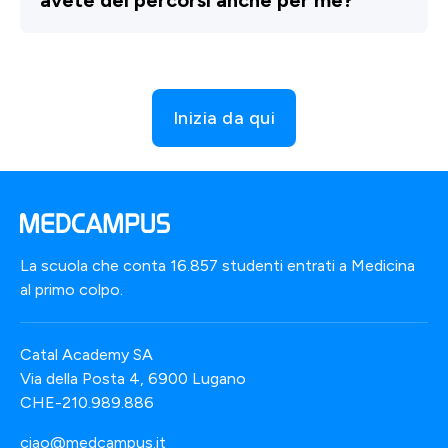
Inizia da qui
La scuola che conta 16.857 studenti entrati a Medicina
al primo colpo.
Catal Academy SA
Via della Posta 4, 6900 Lugano
CHE-210.989.886
ciao@medcampus.it